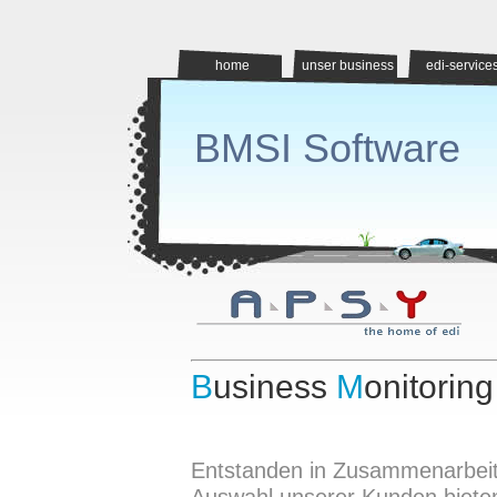
home
unser business
edi-service
BMSI Software
B
usiness
M
onitorin
Entstanden in Zusammenarbeit