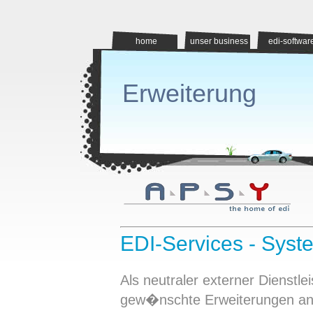
home
unser business
edi-softwar
Erweiterung
EDI-Services - Sys
Als neutraler externer Dienstl
gew�nschte Erweiterungen an